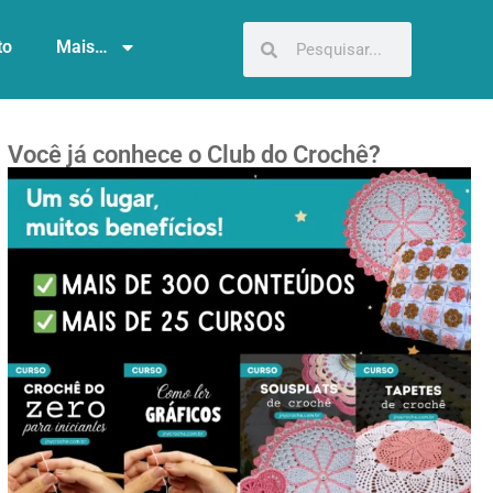
to
Mais…
Você já conhece o Club do Crochê?