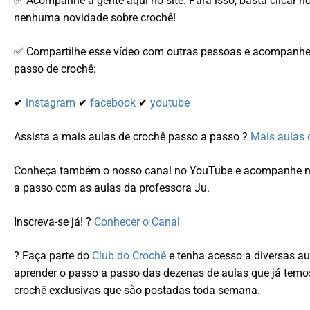
✅ Acompanhe a gente aqui no site. Para isso, basta clicar n
nenhuma novidade sobre crochê!
✅ Compartilhe esse vídeo com outras pessoas e acompanhe-
passo de crochê:
✔
instagram
✔
facebook
✔
youtube
Assista a mais aulas de crochê passo a passo ?
Mais aulas 
Conheça também o nosso canal no YouTube e acompanhe nos
a passo com as aulas da professora Ju.
Inscreva-se já! ?
Conhecer o Canal
? Faça parte do
Club do Crochê
e tenha acesso a diversas au
aprender o passo a passo das dezenas de aulas que já temo
crochê exclusivas que são postadas toda semana.