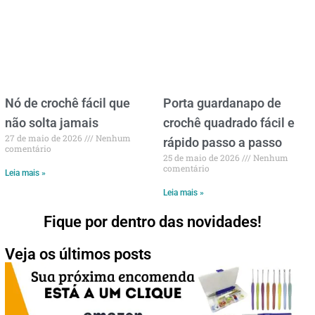
Nó de crochê fácil que
Porta guardanapo de
não solta jamais
crochê quadrado fácil e
27 de maio de 2026
Nenhum
rápido passo a passo
comentário
25 de maio de 2026
Nenhum
comentário
Leia mais »
Leia mais »
Fique por dentro das novidades!
Veja os últimos posts