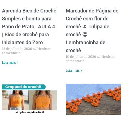
Aprenda Bico de Crochê
Marcador de Página de
Simples e bonito para
Crochê com flor de
Pano de Prato | AULA 4
crochê 🌷 Tulipa de
| Bico de crochê para
crochê 😍
Iniciantes do Zero
Lembrancinha de
13 de julho de 2026
Nenhum
crochê
comentário
10 de julho de 2026
Nenhum
comentário
Leia mais »
Leia mais »