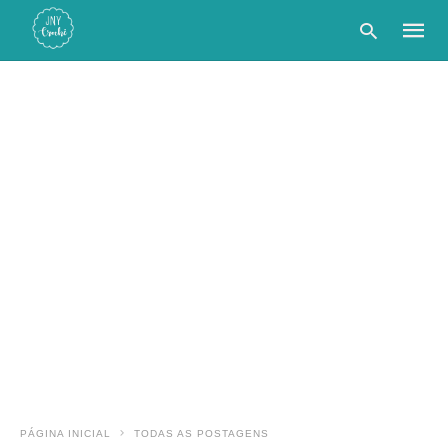
Type
your
searc
query
and
hit
enter:
PÁGINA INICIAL
TODAS AS POSTAGENS