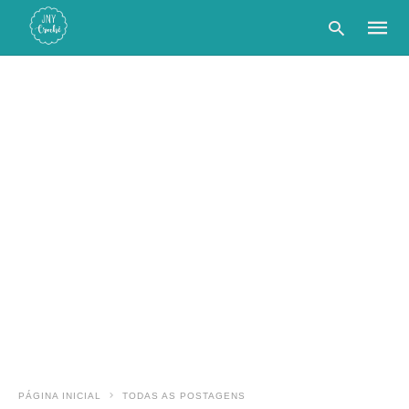
Type
your
searc
query
and
hit
enter:
PÁGINA INICIAL
TODAS AS POSTAGENS