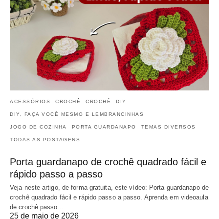
ACESSÓRIOS
CROCHÊ
CROCHÊ
DIY
DIY, FAÇA VOCÊ MESMO E LEMBRANCINHAS
JOGO DE COZINHA
PORTA GUARDANAPO
TEMAS DIVERSOS
TODAS AS POSTAGENS
Porta guardanapo de crochê quadrado fácil e
rápido passo a passo
Veja neste artigo, de forma gratuita, este vídeo: Porta guardanapo de
crochê quadrado fácil e rápido passo a passo. Aprenda em videoaula
de crochê passo…
25 de maio de 2026