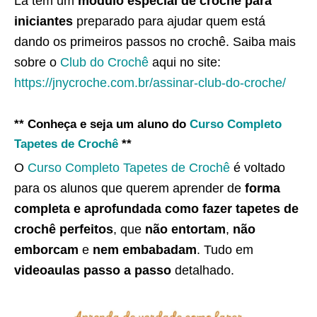
Lá tem um
módulo especial de crochê para
iniciantes
preparado para ajudar quem está
dando os primeiros passos no crochê. Saiba mais
sobre o
Club do Crochê
aqui no site:
https://jnycroche.com.br/assinar-club-do-croche/
** Conheça e seja um aluno do
Curso Completo
Tapetes de Crochê
**
O
Curso Completo Tapetes de Crochê
é voltado
para os alunos que querem aprender de
forma
completa e aprofundada como fazer tapetes de
crochê perfeitos
, que
não entortam
,
não
emborcam
e
nem embabadam
. Tudo em
videoaulas passo a passo
detalhado.