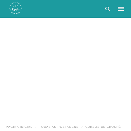
Type
your
searc
query
and
hit
enter:
PÁGINA INICIAL
TODAS AS POSTAGENS
CURSOS DE CROCHÊ