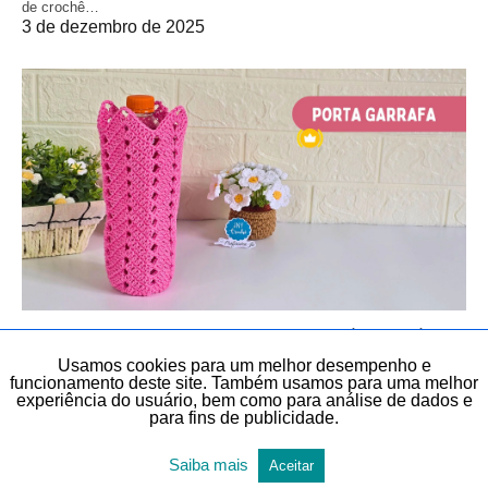
de crochê…
3 de dezembro de 2025
AULAS EXCLUSIVAS
BOLSAS
BOLSAS
CROCHÊ
CROCHÊ
Usamos cookies para um melhor desempenho e
DIY
PORTA GARRAFA DE ÁGUA
TEMAS DIVERSOS
funcionamento deste site. Também usamos para uma melhor
TODAS AS POSTAGENS
experiência do usuário, bem como para análise de dados e
para fins de publicidade.
Bolsa de crochê Porta garrafa de crochê |
Saiba mais
CLUB
Aceitar