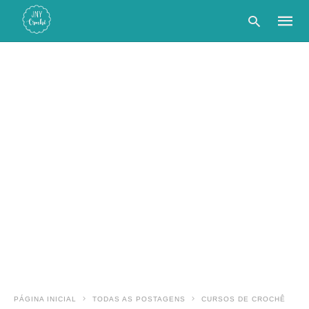
Type
your
searc
query
and
hit
enter:
PÁGINA INICIAL
TODAS AS POSTAGENS
CURSOS DE CROCHÊ