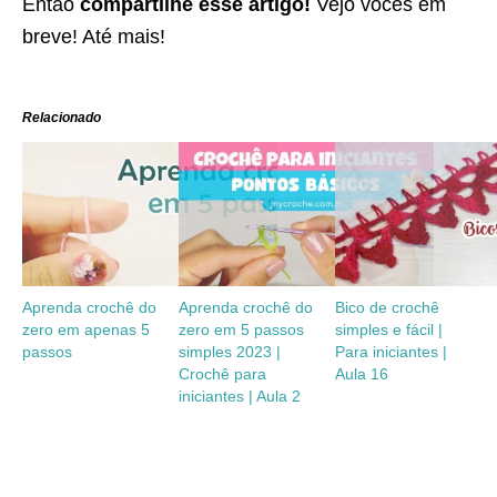
Então
compartilhe esse artigo!
Vejo vocês em
breve! Até mais!
Relacionado
Aprenda crochê do
Aprenda crochê do
Bico de crochê
zero em apenas 5
zero em 5 passos
simples e fácil |
passos
simples 2023 |
Para iniciantes |
Crochê para
Aula 16
iniciantes | Aula 2