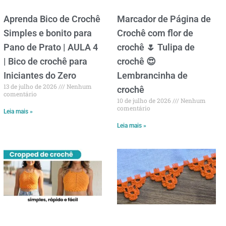
Aprenda Bico de Crochê
Marcador de Página de
Simples e bonito para
Crochê com flor de
Pano de Prato | AULA 4
crochê 🌷 Tulipa de
| Bico de crochê para
crochê 😍
Iniciantes do Zero
Lembrancinha de
13 de julho de 2026
Nenhum
crochê
comentário
10 de julho de 2026
Nenhum
comentário
Leia mais »
Leia mais »