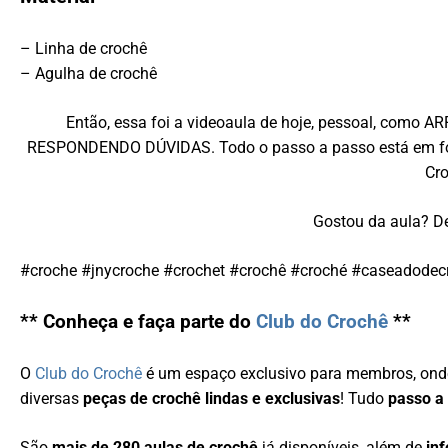
– Linha de crochê
– Agulha de crochê
Então, essa foi a videoaula de hoje, pessoal, co
RESPONDENDO DÚVIDAS. Todo o passo a passo está em form
Cro
Gostou da aula? De
#croche #jnycroche #crochet #crochê #croché #caseadodec
** Conheça e faça parte do
Club do Crochê
**
O
Club do Crochê
é um espaço exclusivo para membros, ond
diversas
peças de crochê lindas e exclusivas
! Tudo
passo a
São
mais de 280 aulas de crochê
já disponíveis, além de
in