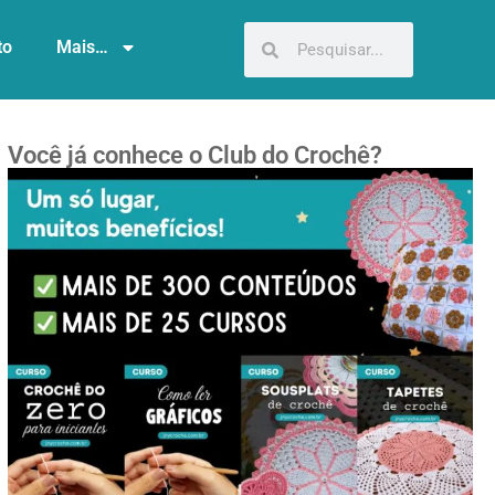
to
Mais…
Você já conhece o Club do Crochê?