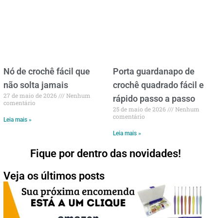
Nó de crochê fácil que
Porta guardanapo de
não solta jamais
crochê quadrado fácil e
27 de maio de 2026
Nenhum
rápido passo a passo
comentário
25 de maio de 2026
Nenhum
comentário
Leia mais »
Leia mais »
Fique por dentro das novidades!
Veja os últimos posts