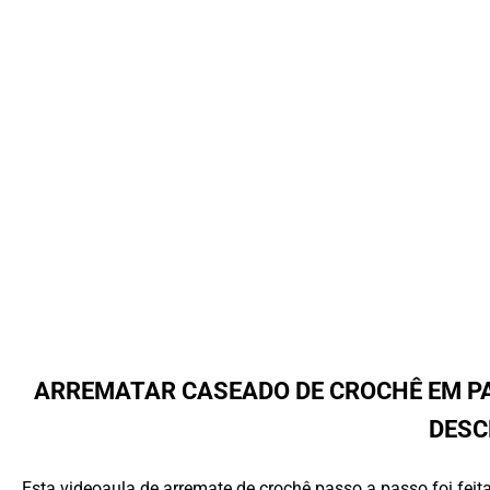
ARREMATAR CASEADO DE CROCHÊ EM PA
DESC
Esta videoaula de arremate de crochê passo a passo foi fei