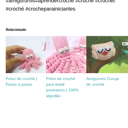
#amigurumis#aprendercroche #crochê #crochet
#croché #crocheparainiciantes
Relacionado
Polvo de crochê |
Polvo de crochê
Amigurumi Coruja
Passo a passo
para bebê
de crochê
prematuro | 100%
algodão