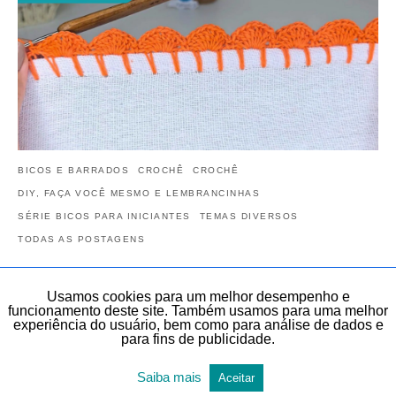
BICOS E BARRADOS
CROCHÊ
CROCHÊ
DIY, FAÇA VOCÊ MESMO E LEMBRANCINHAS
SÉRIE BICOS PARA INICIANTES
TEMAS DIVERSOS
TODAS AS POSTAGENS
Aprenda Bico de Crochê Simples para Pano
Usamos cookies para um melhor desempenho e
de Prato | AULA 2 | Bico de crochê para
funcionamento deste site. Também usamos para uma melhor
Iniciantes do Zero
experiência do usuário, bem como para análise de dados e
para fins de publicidade.
Veja neste artigo, de forma gratuita, este Bico de Crochê Simples
para Pano de Prato | AULA 2 | Bico de crochê para Iniciantes do…
Saiba mais
Aceitar
23 de janeiro de 2026