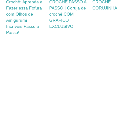
Crochê: Aprenda a
CROCHÊ PASSO A
CROCHÊ
Fazer essa Fofura
PASSO | Coruja de
CORUJINHA
com Olhos de
crochê COM
Amigurumi
GRÁFICO
Incríveis Passo a
EXCLUSIVO!
Passo!