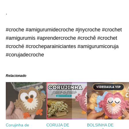
.
#croche #amigurumidecroche #jnycroche #crochet
#amigurumis #aprendercroche #crochê #crochet
#croché #crocheparainiciantes #amigurumicoruja
#corujadecroche
Relacionado
Corujinha de
CORUJA DE
BOLSINHA DE