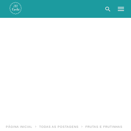
Type
your
searc
query
and
hit
enter:
PÁGINA INICIAL
TODAS AS POSTAGENS
FRUTAS E FRUTINHAS