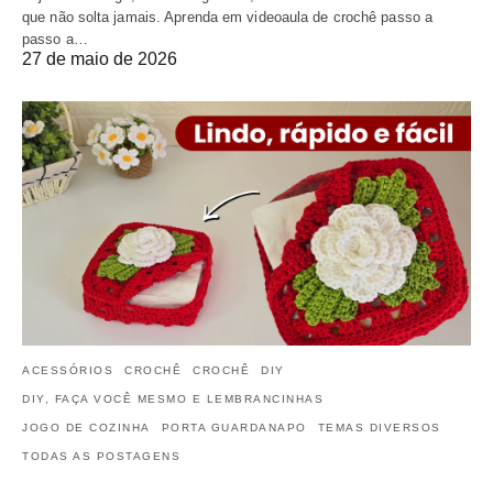
que não solta jamais. Aprenda em videoaula de crochê passo a
passo a…
27 de maio de 2026
ACESSÓRIOS
CROCHÊ
CROCHÊ
DIY
DIY, FAÇA VOCÊ MESMO E LEMBRANCINHAS
JOGO DE COZINHA
PORTA GUARDANAPO
TEMAS DIVERSOS
TODAS AS POSTAGENS