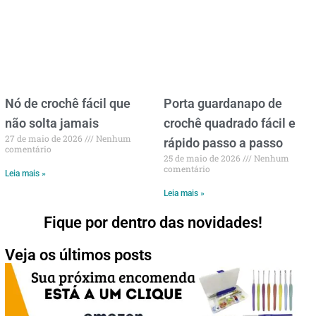
Nó de crochê fácil que
Porta guardanapo de
não solta jamais
crochê quadrado fácil e
27 de maio de 2026
Nenhum
rápido passo a passo
comentário
25 de maio de 2026
Nenhum
comentário
Leia mais »
Leia mais »
Fique por dentro das novidades!
Veja os últimos posts