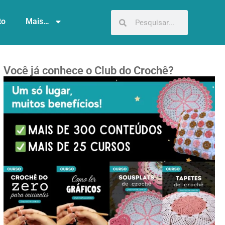
to
Mais…
Você já conhece o Club do Crochê?