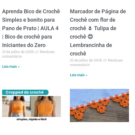
Aprenda Bico de Crochê
Marcador de Página de
Simples e bonito para
Crochê com flor de
Pano de Prato | AULA 4
crochê 🌷 Tulipa de
| Bico de crochê para
crochê 😍
Iniciantes do Zero
Lembrancinha de
13 de julho de 2026
Nenhum
crochê
comentário
10 de julho de 2026
Nenhum
comentário
Leia mais »
Leia mais »