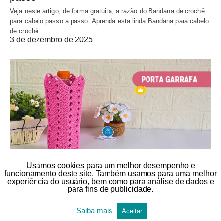
Veja neste artigo, de forma gratuita, a razão do Bandana de crochê
para cabelo passo a passo. Aprenda esta linda Bandana para cabelo
de crochê…
3 de dezembro de 2025
Usamos cookies para um melhor desempenho e
funcionamento deste site. Também usamos para uma melhor
AULAS EXCLUSIVAS
BOLSAS
BOLSAS
CROCHÊ
CROCHÊ
experiência do usuário, bem como para análise de dados e
para fins de publicidade.
DIY
PORTA GARRAFA DE ÁGUA
TEMAS DIVERSOS
TODAS AS POSTAGENS
Saiba mais
Aceitar