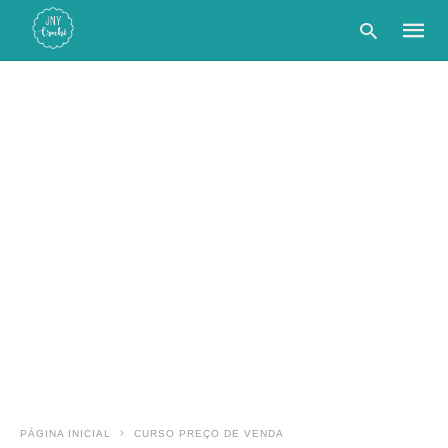
Type
your
searc
query
and
hit
enter:
PÁGINA INICIAL
CURSO PREÇO DE VENDA