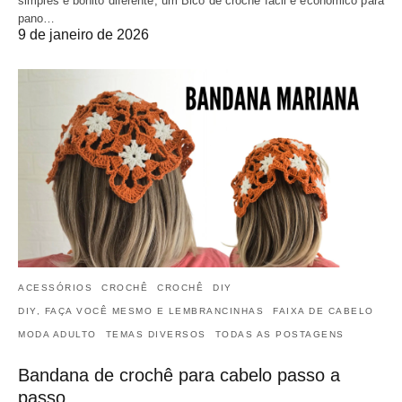
simples e bonito diferente, um Bico de crochê fácil e econômico para
pano…
9 de janeiro de 2026
ACESSÓRIOS
CROCHÊ
CROCHÊ
DIY
DIY, FAÇA VOCÊ MESMO E LEMBRANCINHAS
FAIXA DE CABELO
MODA ADULTO
TEMAS DIVERSOS
TODAS AS POSTAGENS
Bandana de crochê para cabelo passo a
passo