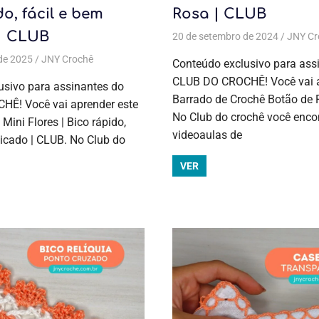
do, fácil e bem
Rosa | CLUB
 | CLUB
o
,
Bico para pano de prato
,
Bicos e barrados
20 de setembro de 2024
,
Bicos e barrados
,
Crochê
JNY Cr
,
C
de 2025
JNY Crochê
Aulas exclusivas
,
Bico em pano de prato
,
Bico para
Conteúdo exclusivo para ass
DIY
,
DIY, faça você mesmo e lembrancinhas
,
Temas 
CLUB DO CROCHÊ! Você vai a
usivo para assinantes do
Barrado de Crochê Botão de 
Ê! Você vai aprender este
No Club do crochê você encon
Mini Flores | Bico rápido,
videoaulas de
licado | CLUB. No Club do
VER