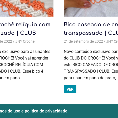
rochê relíquia com
Bico caseado de c
uzado | CLUB
transpassado | CL
prato
de 2022
,
Bico para pano de prato
JNY Crochê
Aulas exclusivas
,
Bicos e barrados
,
Bico em pano de prato
21 de setembro de 2022
,
Bicos e barrados
,
Bico para
JNY Cr
,
Croc
postagens
 exclusivo para assinantes
Novo conteúdo exclusivo par
ROCHÊ! Você vai aprender
do CLUB DO CROCHÊ! Você v
 CROCHÊ RELÍQUIA COM
este BICO CASEADO DE CR
O | CLUB. Esse bico é
TRANSPASSADO | CLUB. Esse
ar em pano
para usar em pano de prato,
VER
os de uso e politica de privacidade