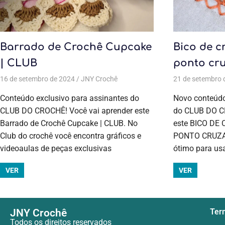
Barrado de Crochê Cupcake
Bico de c
| CLUB
ponto cr
16 de setembro de 2024
JNY Crochê
Aulas exclusivas
,
Bico em pano de 
21 de setembro 
Conteúdo exclusivo para assinantes do
Novo conteúdo
CLUB DO CROCHÊ! Você vai aprender este
do CLUB DO C
Barrado de Crochê Cupcake | CLUB. No
este BICO DE
Club do crochê você encontra gráficos e
PONTO CRUZAD
videoaulas de peças exclusivas
ótimo para us
VER
VER
JNY Crochê
Term
Todos os direitos reservados