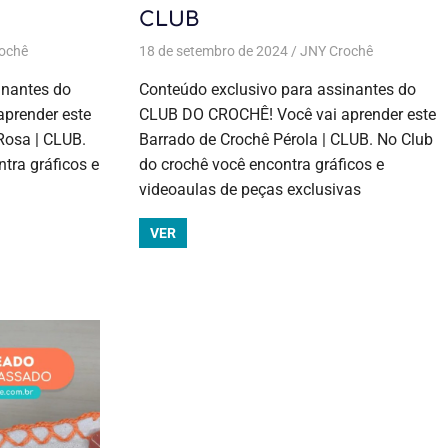
CLUB
ochê
rochê
Aulas exclusivas
,
DIY
,
DIY
,
DIY, faça você mesmo e lembrancinhas
,
Bico em pano de prato
18 de setembro de 2024
,
Bico para pano de prato
JNY Crochê
,
Temas diversos
Aulas
,
,
Bicos e barrados
,
Bicos e barrados
,
Crochê
,
Crochê
,
Todas as
exclusivas
,
 pano de prato
,
Bicos e barrados
,
Bicos e barrados
,
Crochê
,
Crochê
,
DIY
,
inantes do
Conteúdo exclusivo para assinantes do
postagens
Bico em
diversos
,
Todas as postagens
prender este
CLUB DO CROCHÊ! Você vai aprender este
pano de
Rosa | CLUB.
Barrado de Crochê Pérola | CLUB. No Club
prato
,
Bico
para pano
tra gráficos e
do crochê você encontra gráficos e
de prato
,
videoaulas de peças exclusivas
Bicos e
barrados
,
VER
Bicos e
barrados
,
Crochê
,
Todas as
postagens