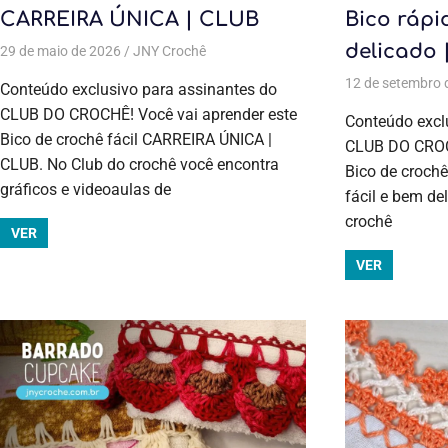
CARREIRA ÚNICA | CLUB
Bico rápi
delicado
29 de maio de 2026
JNY Crochê
Aulas exclusivas
,
Bico em pano de prat
Todas as postagens
12 de setembro 
Conteúdo exclusivo para assinantes do
CLUB DO CROCHÊ! Você vai aprender este
Conteúdo excl
Bico de crochê fácil CARREIRA ÚNICA |
CLUB DO CROCH
CLUB. No Club do crochê você encontra
Bico de crochê 
gráficos e videoaulas de
fácil e bem de
crochê
VER
VER