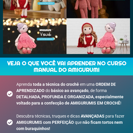
VEJA O QUE VOCÊ VAI APRENDER NO CURSO
MANUAL DO AMIGURUMI
Aprenda
toda a técnica do crochê
em uma
ORDEM DE
APRENDIZADO
do
básico ao avançado
, de forma
DETALHADA, PROFUNDA E ORGANIZADA, especialmente
voltado para a confecção de AMIGURUMIS EM CROCHÊ
!
Descubra técnicas, truques e dicas
AVANÇADAS
para fazer
AMIGURUMI
S com PERFEIÇÃO
que
não ficam tortos nem
com buraquinhos!