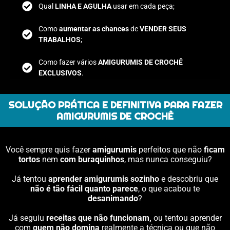
Qual
LINHA E AGULHA
usar em cada peça;
Como
aumentar as chances
de
VENDER SEUS
TRABALHOS
;
Como fazer vários
AMIGURUMIS DE CROCHÊ
EXCLUSIVOS
.
SOLUÇÃO PRÁTICA E DEFINITIVA PARA FAZER
AMIGURUMIS DE CROCHÊ
Você sempre quis fazer
amigurumis
perfeitos que não
ficam
tortos
nem
com buraquinhos
, mas nunca conseguiu?
Já tentou
aprender amigurumis sozinho
e descobriu que
não é tão fácil quanto parece
, o que acabou te
desanimando
?
Já seguiu
receitas que não funcionam,
ou tentou aprender
com
quem não domina
realmente a técnica ou que não