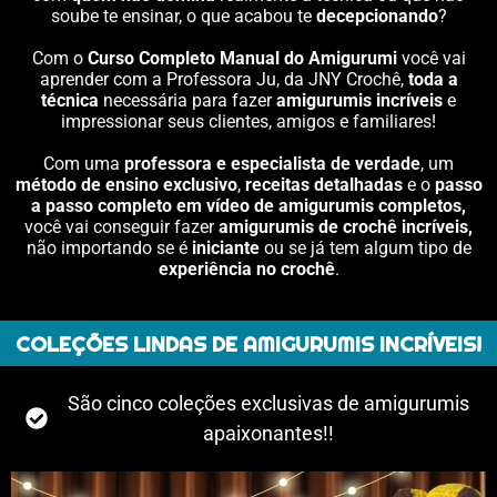
soube te ensinar, o que acabou te
decepcionando
?
Com o
Curso Completo Manual do Amigurumi
você vai
aprender com a Professora Ju, da JNY Crochê,
toda a
técnica
necessária para fazer
amigurumis incríveis
e
impressionar seus clientes, amigos e familiares!
Com uma
professora e especialista de verdade
, um
método de ensino exclusivo
,
receitas detalhadas
e o
passo
a passo completo em vídeo de amigurumis completos,
você vai conseguir fazer
amigurumis de crochê incríveis,
não importando se é
iniciante
ou se já tem algum tipo de
experiência no crochê
.
COLEÇÕES LINDAS DE AMIGURUMIS INCRÍVEIS!
São cinco coleções exclusivas de amigurumis
apaixonantes!!