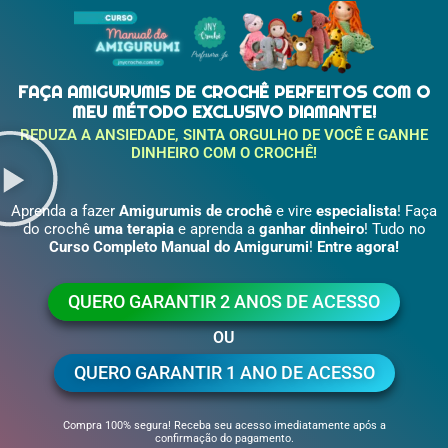
FAÇA AMIGURUMIS DE CROCHÊ PERFEITOS COM O
MEU MÉTODO EXCLUSIVO DIAMANTE!
REDUZA A ANSIEDADE, SINTA ORGULHO DE VOCÊ E GANHE
DINHEIRO COM O CROCHÊ!
Aprenda a fazer
Amigurumis de crochê
e vire
especialista
!
Faça
do crochê
uma terapia
e aprenda a
ganhar dinheiro
!
Tudo no
Curso Completo Manual do Amigurumi
!
Entre agora!
QUERO GARANTIR 2 ANOS DE ACESSO
OU
QUERO GARANTIR 1 ANO DE ACESSO
Compra 100% segura! Receba seu acesso imediatamente após a
confirmação do pagamento.