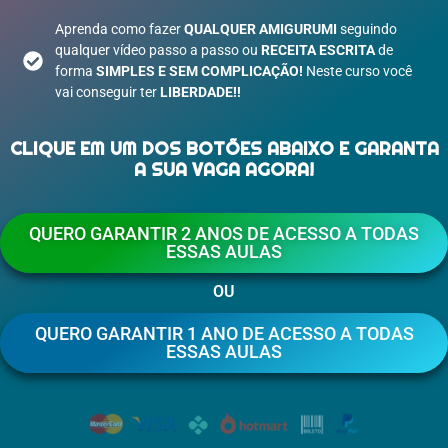
Aprenda como fazer
QUALQUER
AMIGURUMI
seguindo
qualquer vídeo passo a passo ou
RECEITA ESCRITA
de
forma
SIMPLES E SEM COMPLICAÇÃO!
Neste curso você
vai conseguir ter
LIBERDADE!!
CLIQUE EM UM DOS BOTÕES ABAIXO E GARANTA
A SUA VAGA AGORA!
QUERO GARANTIR 2 ANOS DE ACESSO A TODAS
ESSAS AULAS
OU
QUERO GARANTIR 1 ANO DE ACESSO A TODAS
ESSAS AULAS