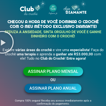
CHEGOU A HORA DE VOCÊ DOMINAR O CROCHÊ
COM O MEU MÉTODO EXCLUSIVO DIAMANTE!
REDUZA A ANSIEDADE, SINTA ORGULHO DE VOCÊ E GANHE
DINHEIRO COM O CROCHÊ!
Explore
várias áreas do crochê
e vire uma
especialista
!
Faça do
crochê
uma terapia
e aprenda a
ganhar até R$3.000,00
com
ele
!
Tudo no
Club do Crochê
!
Entre agora!
ASSINAR PLANO MENSAL
OU
ASSINAR PLANO ANUAL
Compra 100% segura! Receba seu acesso imediatamente após a
confirmação do pagamento.